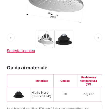
‹
›
Scheda tecnica
Guida ai materiali:
Resistenza
Materiale
Codice
temperatura
Fle
(°C)
Nitrile Nero
NI
-10/+80
(Shore SH70)
Le richieste di certificati FDA e/o CE devono essere effettuate