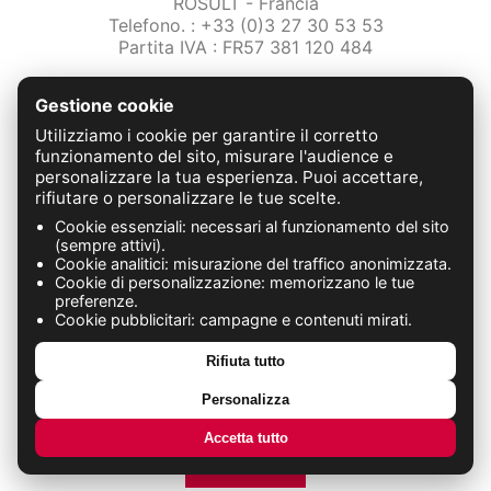
ROSULT - Francia
Telefono. : +33 (0)3 27 30 53 53
Partita IVA : FR57 381 120 484
/2-note-legali
Gestione cookie
Protezione dei dati
Condizioni Generali di Vendita
Utilizziamo i cookie per garantire il corretto
Contattaci
funzionamento del sito, misurare l'audience e
personalizzare la tua esperienza. Puoi accettare,
rifiutare o personalizzare le tue scelte.
FABRICATION FRANÇAISE
Cookie essenziali: necessari al funzionamento del sito
(sempre attivi).
Cookie analitici: misurazione del traffico anonimizzata.
Cookie di personalizzazione: memorizzano le tue
preferenze.
Cookie pubblicitari: campagne e contenuti mirati.
Rifiuta tutto
Personalizza
Accetta tutto