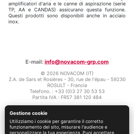
amplificatori d'aria e le canne di aspirazione (serie
TP, AA e CANDAS) assicurano questa funzione.
Questi prodotti sono disponibili anche in acciaio
inox.
E-mail:
info@novacom-grp.com
© 2026 NOVACOM (IT)
Z.A. de Sars et Rosières - 30, rue de l'épau - 59230
ROSULT - Francia
Telefono. : +33 (0)3 27 30 53 53
Partita IVA : FR57 381 120 484
/2-note-legali
Gestione cookie
Protezione dei dati
Condizioni Generali di Vendita
Utilizziamo i cookie per garantire il corretto
Contattaci
funzionamento del sito, misurare l'audience e
personalizzare la tua esperienza. Puoi accettare,