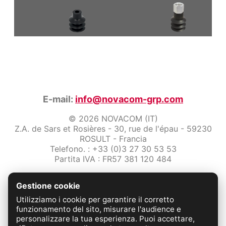
E-mail:
info@novacom-grp.com
© 2026 NOVACOM (IT)
Z.A. de Sars et Rosières - 30, rue de l'épau - 59230
ROSULT - Francia
Telefono. : +33 (0)3 27 30 53 53
Partita IVA : FR57 381 120 484
/2-note-legali
Gestione cookie
Protezione dei dati
Condizioni Generali di Vendita
Utilizziamo i cookie per garantire il corretto
Contattaci
funzionamento del sito, misurare l'audience e
personalizzare la tua esperienza. Puoi accettare,