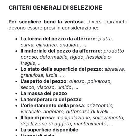
CRITERI GENERALI DI SELEZIONE
Per scegliere bene la ventosa
, diversi parametri
devono essere presi in considerazione:
La forma del pezzo da afferrare
:
piatta,
curva, cilindrica, ondulata
, ...
Il materiale del pezzo da afferrare
:
prodotto
poroso, deformabile, rigido, flessibile o
fragile
, ...
Lo stato della superficie del pezzo
:
abrasiva,
granulosa, liscia
, ...
L'aspetto del pezzo
:
oleoso, polveroso,
secco, viscoso, umido
, ...
La massa del pezzo
La temperatura del pezzo
L'orientamento della presa
:
orizzontale,
verticale, angolare, differenza di livelli
, ...
Il tipo di presa
:
manipolazione, sollevamento,
depilazione di oggetti, mantenimento
, ...
La superficie disponibile
I tempi di ciclo