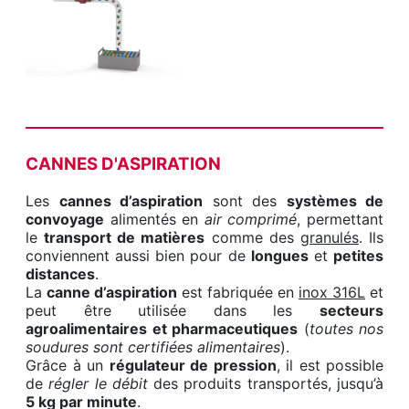
CANNES D'ASPIRATION
Les
cannes d’aspiration
sont des
systèmes de
convoyage
alimentés en
air comprimé
, permettant
le
transport de matières
comme des
granulés
. Ils
conviennent aussi bien pour de
longues
et
petites
distances
.
La
canne d’aspiration
est fabriquée en
inox 316L
et
peut être utilisée dans les
secteurs
agroalimentaires et pharmaceutiques
(
toutes nos
soudures sont certifiées alimentaires
).
Grâce à un
régulateur de pression
, il est possible
de
régler le débit
des produits transportés, jusqu’à
5 kg par minute
.