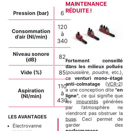
MAINTENANCE
RÉDUITE !
6
Pression (bar)
120
Consommation
à
d’air (Nl/min)
340
Niveau sonore
82
(dB)
Fortement conseillé
dans les milieux pollués
85
Vide (%)
(
poussière
,
poudre
, etc.),
ce
venturi mono-étagé
anti-colmatage
(
VCR-2
)
110
a une conception dite
"en
Aspiration
à
ligne"
, ce qui signifie que
(Nl/min)
430
les
impuretés
générées
par l’atmosphère ne
viendront pas obstruer la
LES AVANTAGES
buse
. Ceci permet de
garder des
Électrovanne
performances