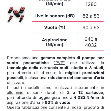
(Nl/min)
1280
82 a 83
Livello sonoro (dB)
90 a 93
Vuoto (%)
640 a
Aspirazione
(Nl/min)
4032
Proponiamo una
gamma completa di pompe per
vuoto pneumatiche
"PVP"
che utilizza la
tecnologia della cartuccia multi-stadio a 3 stadi
,
permettendo di ottenere le
migliori prestazioni
possibili
, inclusa una
riduzione del consumo d'aria
utilizzato.
I nostri modelli sono realizzati interamente in
alluminio
e sono dotati di
2 a 12 cartucce
,
permettendo di raggiungere fino a
4 032 Nl/min
di
aspirazione d'aria e
93% di vuoto
!
Questa fabbricazione consente ai nostri prodotti di