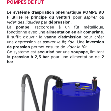
POMPES DE FÛT
Le
système d’aspiration pneumatique POMPE 90
F
utilise le
principe du venturi
pour
aspirer ou
vider des liquides
par
dépression
.
La
pompe
, raccordée à un
fût métallique
,
fonctionne avec une
alimentation en air comprimé
.
Il suffit d’ouvrir la
vanne d’admission
pour créer
une dépression et
aspirer le liquide
. Une
inversion
de pression
permet ensuite de
vider le fût
.
Ce système est
sécurisé
par une
soupape
, limitant
la
pression à 2,5 bar
pour une alimentation de
2
bar
.