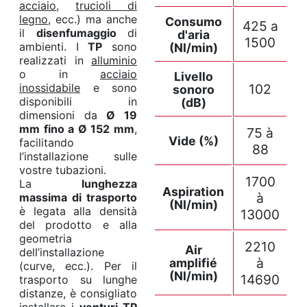
acciaio
,
trucioli di
legno
, ecc.) ma anche
Consumo
425 a
il
disenfumaggio
di
d'aria
1500
ambienti. I
TP
sono
(Nl/min)
realizzati in
alluminio
o in
acciaio
Livello
inossidabile
e sono
102
sonoro
disponibili in
(dB)
dimensioni da
Ø 19
mm fino a Ø 152 mm
,
75 à
Vide (%)
facilitando
88
l’installazione sulle
vostre tubazioni.
1700
La
lunghezza
Aspiration
à
massima di trasporto
(Nl/min)
è legata alla densità
13000
del prodotto e alla
geometria
2210
Air
dell’installazione
à
amplifié
(curve, ecc.). Per il
(Nl/min)
14690
trasporto su lunghe
distanze, è consigliato