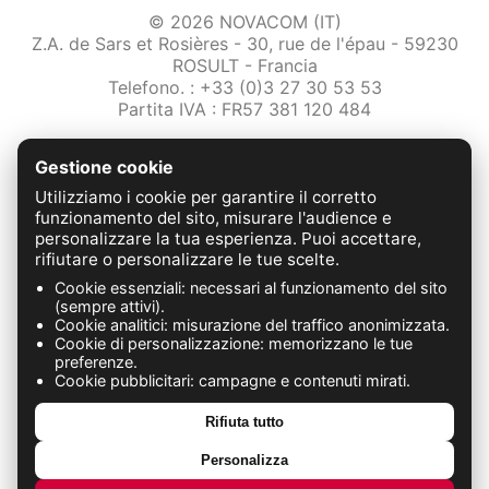
© 2026 NOVACOM (IT)
Z.A. de Sars et Rosières - 30, rue de l'épau - 59230
ROSULT - Francia
Telefono. : +33 (0)3 27 30 53 53
Partita IVA : FR57 381 120 484
/2-note-legali
Gestione cookie
Protezione dei dati
Condizioni Generali di Vendita
Utilizziamo i cookie per garantire il corretto
Contattaci
funzionamento del sito, misurare l'audience e
personalizzare la tua esperienza. Puoi accettare,
rifiutare o personalizzare le tue scelte.
FABRICATION FRANÇAISE
Cookie essenziali: necessari al funzionamento del sito
(sempre attivi).
Cookie analitici: misurazione del traffico anonimizzata.
Cookie di personalizzazione: memorizzano le tue
preferenze.
Cookie pubblicitari: campagne e contenuti mirati.
Rifiuta tutto
Personalizza