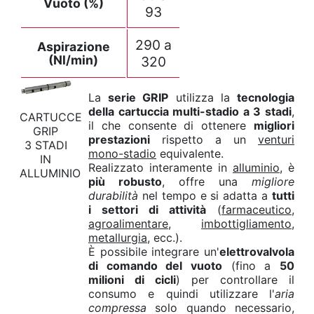
Vuoto (%)
93
290 a
Aspirazione
(Nl/min)
320
La
serie GRIP
utilizza la
tecnologia
della cartuccia multi-stadio a 3 stadi
,
CARTUCCE
il che consente di ottenere
migliori
GRIP
prestazioni
rispetto a un
venturi
3 STADI
mono-stadio
equivalente.
IN
Realizzato interamente in
alluminio
, è
ALLUMINIO
più robusto
, offre una
migliore
durabilità
nel tempo e si adatta a
tutti
i settori di attività
(
farmaceutico
,
agroalimentare
,
imbottigliamento
,
metallurgia
, ecc.).
È possibile integrare un'
elettrovalvola
di comando del vuoto
(fino a
50
milioni di cicli
) per controllare il
consumo e quindi utilizzare l'
aria
compressa
solo quando necessario,