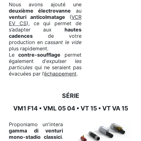
Nous avons ajouté une
deuxième électrovanne
au
venturi anticolmatage
(
VCR
EV CS
), ce qui permet de
s’adapter aux
hautes
cadences
de votre
production en
cassant le vide
plus rapidement.
Le
contre-soufflage
permet
également d’
expulser les
particules
qui ne seraient pas
évacuées par l’
échappement
.
SÉRIE
VM1 F14 • VML 05 04 • VT 15 • VT VA 15
Proponiamo un'intera
gamma di venturi
mono-stadio classici
.