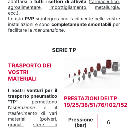
adattarsi a
tutti i settori di attività
(
farmaceutico
,
agroalimentare
,
imbottigliamento
,
metallurgia
,
ecc.).
I nostri
PVP
si integreranno facilmente nelle vostre
installazioni e sono
completamente smontabili
per
facilitare la
manutenzione
.
SERIE TP
TRASPORTO DEI
VOSTRI
MATERIALI
I nostri venturi per il
trasporto pneumatico
PRESTAZIONI DEI TP
"TP"
permettono
19/25/38/51/76/102/152
l’
aspirazione
e il
trasferimento
di vari
materiali (
polveri
,
Pressione
6
granuli
,
sfere in
(bar)