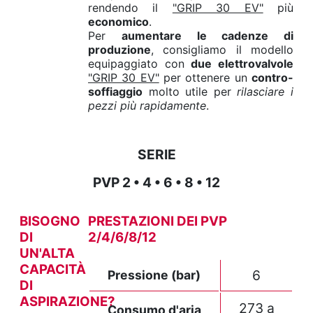
rendendo il
"GRIP 30 EV"
più
economico
.
Per
aumentare le cadenze di
produzione
, consigliamo il modello
equipaggiato con
due elettrovalvole
"GRIP 30 EV"
per ottenere un
contro-
soffiaggio
molto utile per
rilasciare i
pezzi più rapidamente
.
SERIE
PVP 2 • 4 • 6 • 8 • 12
BISOGNO
PRESTAZIONI DEI PVP
DI
2/4/6/8/12
UN'ALTA
CAPACITÀ
6
Pressione (bar)
DI
ASPIRAZIONE?
273 a
Consumo d'aria