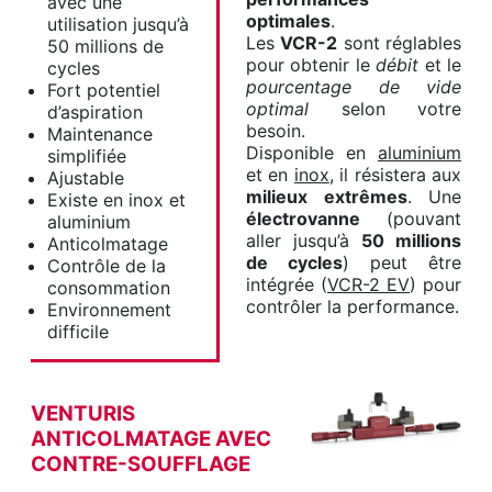
avec une
optimales
.
utilisation jusqu’à
Les
VCR-2
sont réglables
50 millions de
pour obtenir le
débit
et le
cycles
pourcentage de vide
Fort potentiel
optimal
selon votre
d’aspiration
besoin.
Maintenance
Disponible en
aluminium
simplifiée
et en
inox
, il résistera aux
Ajustable
milieux extrêmes
. Une
Existe en inox et
électrovanne
(pouvant
aluminium
aller jusqu’à
50 millions
Anticolmatage
de cycles
) peut être
Contrôle de la
intégrée (
VCR-2 EV
) pour
consommation
contrôler la performance.
Environnement
difficile
VENTURIS
ANTICOLMATAGE AVEC
CONTRE-SOUFFLAGE