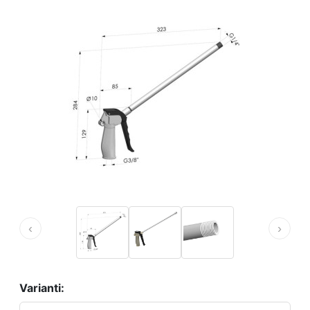
‹
›
Varianti: