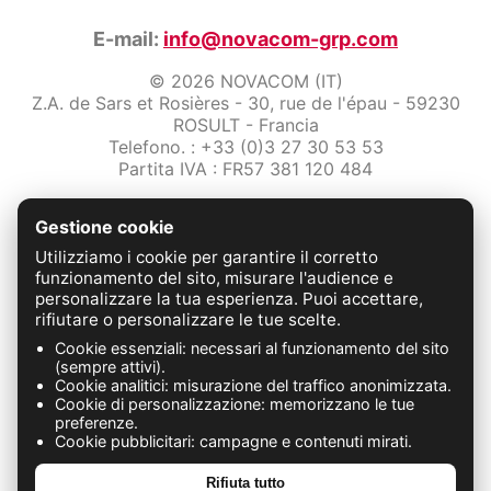
E-mail:
info@novacom-grp.com
© 2026 NOVACOM (IT)
Z.A. de Sars et Rosières - 30, rue de l'épau - 59230
ROSULT - Francia
Telefono. : +33 (0)3 27 30 53 53
Partita IVA : FR57 381 120 484
/2-note-legali
Gestione cookie
Protezione dei dati
Condizioni Generali di Vendita
Utilizziamo i cookie per garantire il corretto
Contattaci
funzionamento del sito, misurare l'audience e
personalizzare la tua esperienza. Puoi accettare,
rifiutare o personalizzare le tue scelte.
FABRICATION FRANÇAISE
Cookie essenziali: necessari al funzionamento del sito
(sempre attivi).
Cookie analitici: misurazione del traffico anonimizzata.
Cookie di personalizzazione: memorizzano le tue
preferenze.
Cookie pubblicitari: campagne e contenuti mirati.
Rifiuta tutto