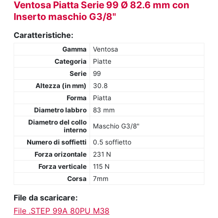
Ventosa Piatta Serie 99 Ø 82.6 mm con
Inserto maschio G3/8"
Caratteristiche:
Gamma
Ventosa
Categoria
Piatte
Serie
99
Altezza (in mm)
30.8
Forma
Piatta
Diametro labbro
83 mm
Diametro del collo
Maschio G3/8"
interno
Numero di soffietti
0.5 soffietto
Forza orizontale
231 N
Forza verticale
115 N
Corsa
7mm
File da scaricare:
File .STEP 99A 80PU M38