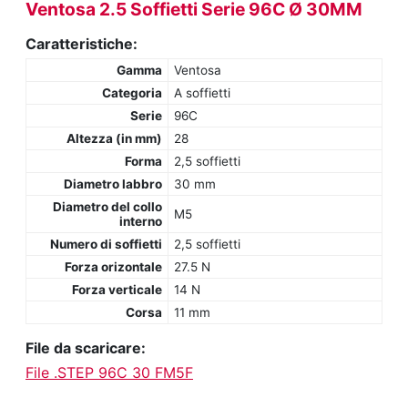
Ventosa 2.5 Soffietti Serie 96C Ø 30MM
Caratteristiche:
Gamma
Ventosa
Categoria
A soffietti
Serie
96C
Altezza (in mm)
28
Forma
2,5 soffietti
Diametro labbro
30 mm
Diametro del collo
M5
interno
Numero di soffietti
2,5 soffietti
Forza orizontale
27.5 N
Forza verticale
14 N
Corsa
11 mm
File da scaricare:
File .STEP 96C 30 FM5F