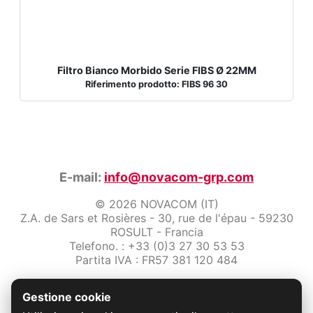
Filtro Bianco Morbido Serie FIBS Ø 22MM
Riferimento prodotto: FIBS 96 30
E-mail:
info@novacom-grp.com
© 2026 NOVACOM (IT)
Z.A. de Sars et Rosières - 30, rue de l'épau - 59230
ROSULT - Francia
Telefono. : +33 (0)3 27 30 53 53
Partita IVA : FR57 381 120 484
/2-note-legali
Gestione cookie
Protezione dei dati