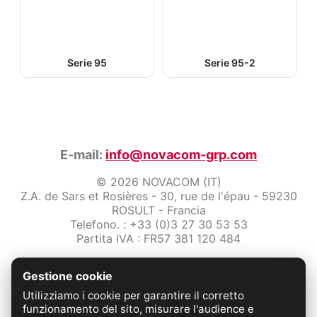
Serie 95
Serie 95-2
E-mail:
info@novacom-grp.com
© 2026 NOVACOM (IT)
Z.A. de Sars et Rosières - 30, rue de l'épau - 59230
ROSULT - Francia
Telefono. : +33 (0)3 27 30 53 53
Partita IVA : FR57 381 120 484
/2-note-legali
Gestione cookie
Protezione dei dati
Condizioni Generali di Vendita
Utilizziamo i cookie per garantire il corretto
Contattaci
funzionamento del sito, misurare l'audience e