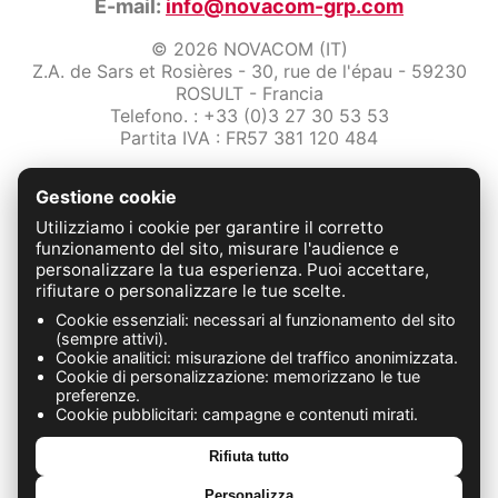
E-mail:
info@novacom-grp.com
© 2026 NOVACOM (IT)
Z.A. de Sars et Rosières - 30, rue de l'épau - 59230
ROSULT - Francia
Telefono. : +33 (0)3 27 30 53 53
Partita IVA : FR57 381 120 484
/2-note-legali
Gestione cookie
Protezione dei dati
Condizioni Generali di Vendita
Utilizziamo i cookie per garantire il corretto
Contattaci
funzionamento del sito, misurare l'audience e
personalizzare la tua esperienza. Puoi accettare,
rifiutare o personalizzare le tue scelte.
FABRICATION FRANÇAISE
Cookie essenziali: necessari al funzionamento del sito
(sempre attivi).
Cookie analitici: misurazione del traffico anonimizzata.
Cookie di personalizzazione: memorizzano le tue
preferenze.
Cookie pubblicitari: campagne e contenuti mirati.
Rifiuta tutto
Personalizza