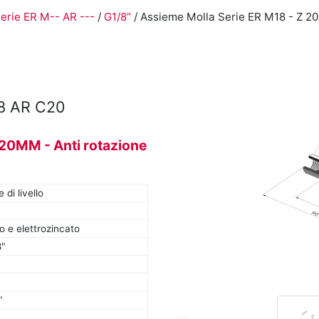
erie ER M-- AR ---
/
G1/8“
/ Assieme Molla Serie ER M18 - Z 2
8 AR C20
 20MM - Anti rotazione
di livello
o e elettrozincato
8"
"