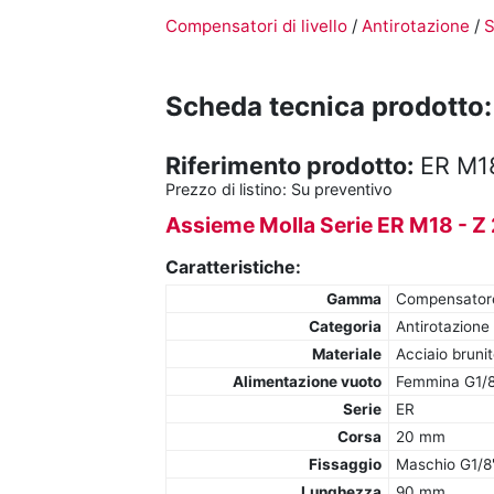
Compensatori di livello
/
Antirotazione
/
S
Scheda tecnica prodotto:
Riferimento prodotto:
ER M1
Prezzo di listino:
Su preventivo
Assieme Molla Serie ER M18 - Z
Caratteristiche:
Gamma
Compensatore 
Categoria
Antirotazione
Materiale
Acciaio brunit
Alimentazione vuoto
Femmina G1/
Serie
ER
Corsa
20 mm
Fissaggio
Maschio G1/8
Lunghezza
90 mm