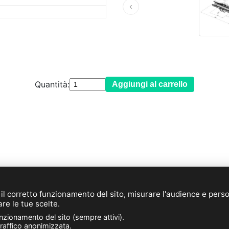
‹
Quantità:
Aggiungi al carrello
E-mail:
info@novacom-grp.com
© 2026 NOVACOM (IT)
 il corretto funzionamento del sito, misurare l'audience e pers
de Sars et Rosières - 30, rue de l'épau - 59230 ROSULT - F
are le tue scelte.
Telefono. : +33 (0)3 27 30 53 53
unzionamento del sito (sempre attivi).
Partita IVA : FR57 381 120 484
traffico anonimizzata.