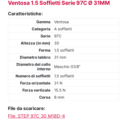
Ventosa 1.5 Soffietti Serie 97C Ø 31MM
Caratteristiche:
Gamma
Ventosa
Categoria
A soffietti
Serie
97C
Altezza (in mm)
30
Forma
1,5 soffietti
Diametro labbro
31 mm
Diametro del collo
Maschio G1/8"
interno
Numero di soffietti
1,5 soffietti
Forza orizontale
31 N
Forza verticale
15.5 N
Corsa
8 mm
File da scaricare:
File .STEP 97C 30 M18D-4