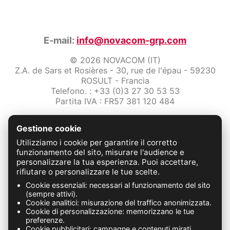
E-mail:
info@novacom-grp.com
© 2026 NOVACOM (IT)
Z.A. de Sars et Rosières - 30, rue de l'épau - 59230
ROSULT - Francia
Telefono. : +33 (0)3 27 30 53 53
Partita IVA : FR57 381 120 484
/2-note-legali
Gestione cookie
Protezione dei dati
Condizioni Generali di Vendita
Utilizziamo i cookie per garantire il corretto
Contattaci
funzionamento del sito, misurare l'audience e
personalizzare la tua esperienza. Puoi accettare,
rifiutare o personalizzare le tue scelte.
FABRICATION FRANÇAISE
Cookie essenziali: necessari al funzionamento del sito
(sempre attivi).
Cookie analitici: misurazione del traffico anonimizzata.
Cookie di personalizzazione: memorizzano le tue
preferenze.
Cookie pubblicitari: campagne e contenuti mirati.