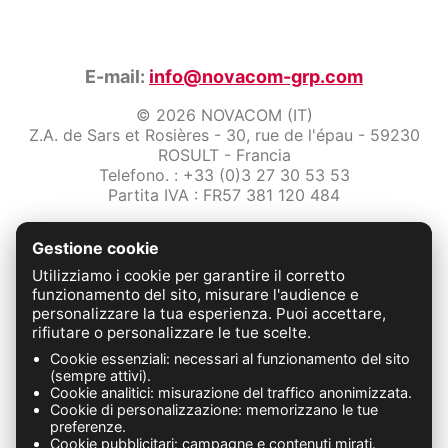
E-mail:
info@novacom-grp.com
© 2026 NOVACOM (IT)
Z.A. de Sars et Rosières - 30, rue de l'épau - 59230
ROSULT - Francia
Telefono. : +33 (0)3 27 30 53 53
Partita IVA : FR57 381 120 484
/2-note-legali
Gestione cookie
Protezione dei dati
Condizioni Generali di Vendita
Utilizziamo i cookie per garantire il corretto
Contattaci
funzionamento del sito, misurare l'audience e
personalizzare la tua esperienza. Puoi accettare,
rifiutare o personalizzare le tue scelte.
FABRICATION FRANÇAISE
Cookie essenziali: necessari al funzionamento del sito
(sempre attivi).
Cookie analitici: misurazione del traffico anonimizzata.
Cookie di personalizzazione: memorizzano le tue
preferenze.
Cookie pubblicitari: campagne e contenuti mirati.