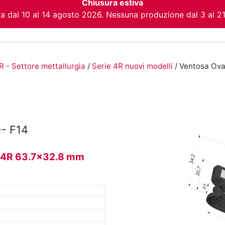
Chiusura estiva
va dal 10 al 14 agosto 2026. Nessuna produzione dal 3 al 2
R - Settore mettallurgia
/
Serie 4R nuovi modelli
/ Ventosa Ova
- F14
ie 4R 63.7x32.8 mm