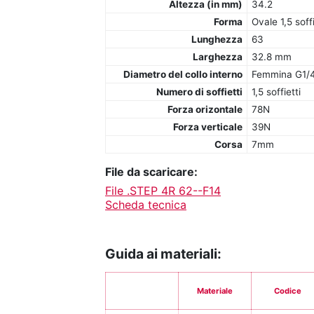
Altezza (in mm)
34.2
Forma
Ovale 1,5 soffi
Lunghezza
63
Larghezza
32.8 mm
Diametro del collo interno
Femmina G1/
Numero di soffietti
1,5 soffietti
Forza orizontale
78N
Forza verticale
39N
Corsa
7mm
File da scaricare:
File .STEP 4R 62--F14
Scheda tecnica
Guida ai materiali:
Materiale
Codice