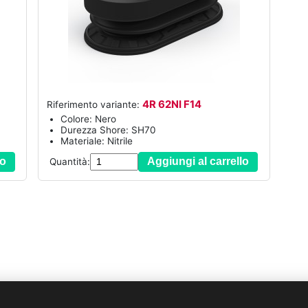
4R 62NI F14
Riferimento variante:
Colore: Nero
Durezza Shore: SH70
Materiale: Nitrile
lo
Aggiungi al carrello
Quantità:
E-mail:
info@novacom-grp.com