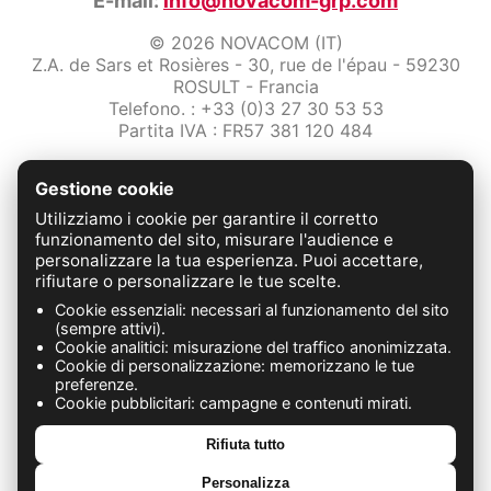
E-mail:
info@novacom-grp.com
© 2026 NOVACOM (IT)
Z.A. de Sars et Rosières - 30, rue de l'épau - 59230
ROSULT - Francia
Telefono. : +33 (0)3 27 30 53 53
Partita IVA : FR57 381 120 484
/2-note-legali
Gestione cookie
Protezione dei dati
Condizioni Generali di Vendita
Utilizziamo i cookie per garantire il corretto
Contattaci
funzionamento del sito, misurare l'audience e
personalizzare la tua esperienza. Puoi accettare,
rifiutare o personalizzare le tue scelte.
FABRICATION FRANÇAISE
Cookie essenziali: necessari al funzionamento del sito
(sempre attivi).
Cookie analitici: misurazione del traffico anonimizzata.
Cookie di personalizzazione: memorizzano le tue
preferenze.
Cookie pubblicitari: campagne e contenuti mirati.
Rifiuta tutto
Personalizza