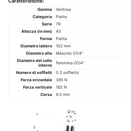
Caratteristiche:
Gamma
Ventosa
Categoria
Piatte
Serie
7R
Altezza (in mm)
45
Forma
Piatta
Diametro labbro
102 mm
Diametro alto
Maschio G1/4"
Diametro del collo
Femmina G1/4"
interno
Numero di soffietti
0.5 soffietto
Forza orizontale
365 N
Forza verticale
183 N
Corsa
9.5 mm