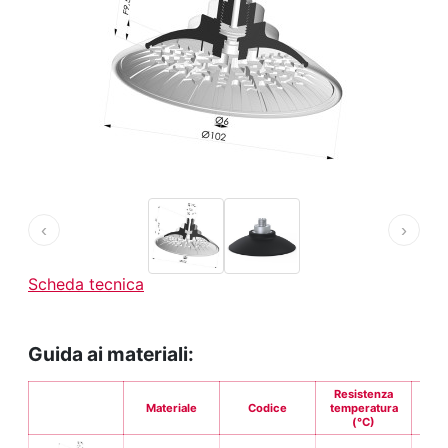
‹
›
Scheda tecnica
Guida ai materiali:
Resistenza
Materiale
Codice
temperatura
Fle
(°C)