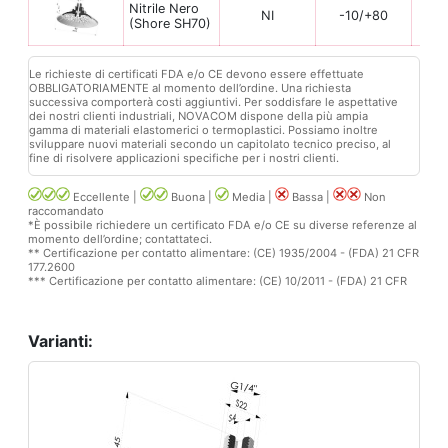
Nitrile Nero
NI
-10/+80
(Shore SH70)
Le richieste di certificati FDA e/o CE devono essere effettuate
OBBLIGATORIAMENTE al momento dell’ordine. Una richiesta
successiva comporterà costi aggiuntivi. Per soddisfare le aspettative
dei nostri clienti industriali, NOVACOM dispone della più ampia
gamma di materiali elastomerici o termoplastici. Possiamo inoltre
sviluppare nuovi materiali secondo un capitolato tecnico preciso, al
fine di risolvere applicazioni specifiche per i nostri clienti.
Eccellente |
Buona |
Media |
Bassa |
Non
raccomandato
*È possibile richiedere un certificato FDA e/o CE su diverse referenze al
momento dell’ordine; contattateci.
** Certificazione per contatto alimentare: (CE) 1935/2004 - (FDA) 21 CFR
177.2600
*** Certificazione per contatto alimentare: (CE) 10/2011 - (FDA) 21 CFR
Varianti: