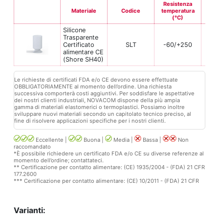
Resistenza
Materiale
Codice
temperatura
Fle
(°C)
Silicone
Trasparente
Certificato
SLT
-60/+250
alimentare CE
(Shore SH40)
Le richieste di certificati FDA e/o CE devono essere effettuate
OBBLIGATORIAMENTE al momento dell’ordine. Una richiesta
successiva comporterà costi aggiuntivi. Per soddisfare le aspettative
dei nostri clienti industriali, NOVACOM dispone della più ampia
gamma di materiali elastomerici o termoplastici. Possiamo inoltre
sviluppare nuovi materiali secondo un capitolato tecnico preciso, al
fine di risolvere applicazioni specifiche per i nostri clienti.
Eccellente |
Buona |
Media |
Bassa |
Non
raccomandato
*È possibile richiedere un certificato FDA e/o CE su diverse referenze al
momento dell’ordine; contattateci.
** Certificazione per contatto alimentare: (CE) 1935/2004 - (FDA) 21 CFR
177.2600
*** Certificazione per contatto alimentare: (CE) 10/2011 - (FDA) 21 CFR
Varianti: