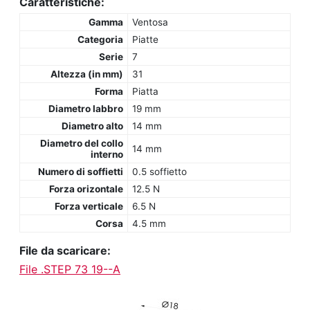
Caratteristiche:
Gamma
Ventosa
Categoria
Piatte
Serie
7
Altezza (in mm)
31
Forma
Piatta
Diametro labbro
19 mm
Diametro alto
14 mm
Diametro del collo
14 mm
interno
Numero di soffietti
0.5 soffietto
Forza orizontale
12.5 N
Forza verticale
6.5 N
Corsa
4.5 mm
File da scaricare:
File .STEP 73 19--A