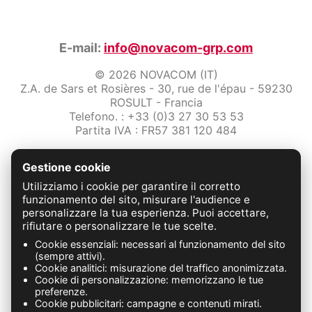
E-mail:
info@novacom-grp.com
© 2026 NOVACOM (IT)
Z.A. de Sars et Rosières - 30, rue de l'épau - 59230
ROSULT - Francia
Telefono. : +33 (0)3 27 30 53 53
Partita IVA : FR57 381 120 484
/2-note-legali
Gestione cookie
Protezione dei dati
Condizioni Generali di Vendita
Utilizziamo i cookie per garantire il corretto
Contattaci
funzionamento del sito, misurare l'audience e
personalizzare la tua esperienza. Puoi accettare,
rifiutare o personalizzare le tue scelte.
FABRICATION FRANÇAISE
Cookie essenziali: necessari al funzionamento del sito
(sempre attivi).
Cookie analitici: misurazione del traffico anonimizzata.
Cookie di personalizzazione: memorizzano le tue
preferenze.
Cookie pubblicitari: campagne e contenuti mirati.