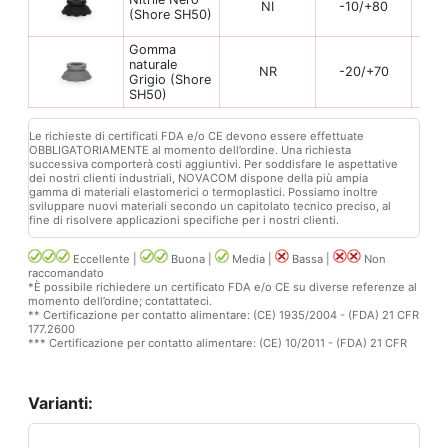
NI
-10/+80
(Shore SH50)
Gomma
naturale
NR
-20/+70
Grigio (Shore
SH50)
Le richieste di certificati FDA e/o CE devono essere effettuate
OBBLIGATORIAMENTE al momento dell’ordine. Una richiesta
successiva comporterà costi aggiuntivi. Per soddisfare le aspettative
dei nostri clienti industriali, NOVACOM dispone della più ampia
gamma di materiali elastomerici o termoplastici. Possiamo inoltre
sviluppare nuovi materiali secondo un capitolato tecnico preciso, al
fine di risolvere applicazioni specifiche per i nostri clienti.
Eccellente |
Buona |
Media |
Bassa |
Non
raccomandato
*È possibile richiedere un certificato FDA e/o CE su diverse referenze al
momento dell’ordine; contattateci.
** Certificazione per contatto alimentare: (CE) 1935/2004 - (FDA) 21 CFR
177.2600
*** Certificazione per contatto alimentare: (CE) 10/2011 - (FDA) 21 CFR
Varianti: