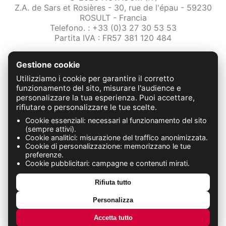
Z.A. de Sars et Rosières - 30, rue de l'épau - 59230
ROSULT - Francia
Telefono. : +33 (0)3 27 30 53 53
Partita IVA : FR57 381 120 484
/2-note-legali
Gestione cookie
Protezione dei dati
Condizioni Generali di Vendita
Utilizziamo i cookie per garantire il corretto
Contattaci
funzionamento del sito, misurare l'audience e
personalizzare la tua esperienza. Puoi accettare,
rifiutare o personalizzare le tue scelte.
FABRICATION FRANÇAISE
Cookie essenziali: necessari al funzionamento del sito
(sempre attivi).
Cookie analitici: misurazione del traffico anonimizzata.
Cookie di personalizzazione: memorizzano le tue
preferenze.
Cookie pubblicitari: campagne e contenuti mirati.
Rifiuta tutto
Personalizza
Accetta tutto