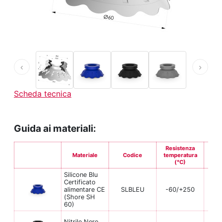
‹
›
Scheda tecnica
Guida ai materiali:
Resistenza
Materiale
Codice
temperatura
Fle
(°C)
Silicone Blu
Certificato
alimentare CE
SLBLEU
-60/+250
(Shore SH
60)
Nitrile Nero