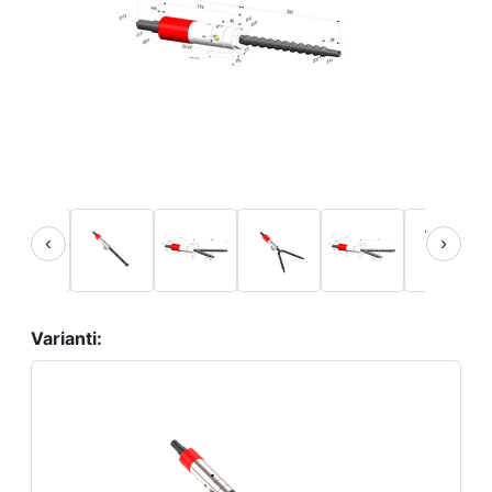
‹
›
Varianti: