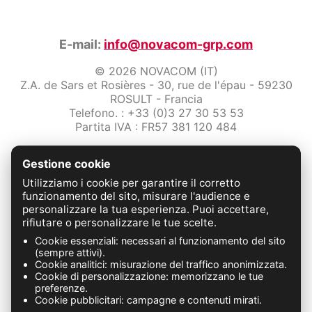
E-mail:
info@novacom-grp.com
© 2026 NOVACOM (IT)
Z.A. de Sars et Rosières - 30, rue de l'épau - 59230
ROSULT - Francia
Telefono. : +33 (0)3 27 30 53 53
Partita IVA : FR57 381 120 484
/2-note-legali
Gestione cookie
Protezione dei dati
Condizioni Generali di Vendita
Utilizziamo i cookie per garantire il corretto
Contattaci
funzionamento del sito, misurare l'audience e
personalizzare la tua esperienza. Puoi accettare,
rifiutare o personalizzare le tue scelte.
FABRICATION FRANÇAISE
Cookie essenziali: necessari al funzionamento del sito
(sempre attivi).
Cookie analitici: misurazione del traffico anonimizzata.
Cookie di personalizzazione: memorizzano le tue
preferenze.
Cookie pubblicitari: campagne e contenuti mirati.