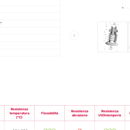
"
‹
Resistenza
Resistenza
Resistenza
temperatura
Flessibilità
abrasione
UV/Intemperie
(°C)