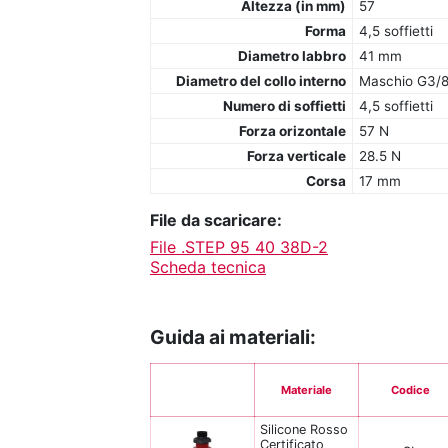
Altezza (in mm)
57
Forma
4,5 soffietti
Diametro labbro
41 mm
Diametro del collo interno
Maschio G3/8
Numero di soffietti
4,5 soffietti
Forza orizontale
57 N
Forza verticale
28.5 N
Corsa
17 mm
File da scaricare:
File .STEP 95 40 38D-2
Scheda tecnica
Guida ai materiali:
Materiale
Codice
Silicone Rosso
Certificato