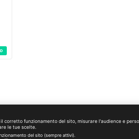
lo
E-mail:
info@novacom-grp.com
© 2026 NOVACOM (IT)
 il corretto funzionamento del sito, misurare l'audience e pers
de Sars et Rosières - 30, rue de l'épau - 59230 ROSULT - F
are le tue scelte.
Telefono. : +33 (0)3 27 30 53 53
unzionamento del sito (sempre attivi).