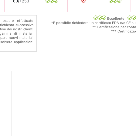
-60/+250
Eccellente |
 essere effettuate
*È possibile richiedere un certificato FDA e/o CE su
ichiesta successiva
** Certificazione per cont
ive dei nostri clienti
*** Certificazi
gamma di materiali
ppare nuovi materiali
solvere applicazioni