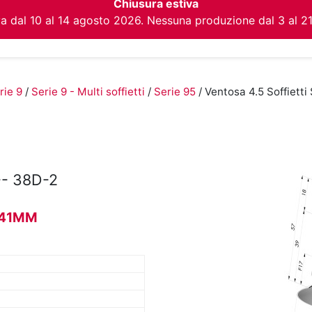
Chiusura estiva
va dal 10 al 14 agosto 2026. Nessuna produzione dal 3 al 2
rie 9
/
Serie 9 - Multi soffietti
/
Serie 95
/ Ventosa 4.5 Soffiett
- 38D-2
Ø 41MM