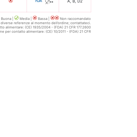
A, B, D2
**
Buona |
Media |
Bassa |
Non raccomandato
 diverse referenze al momento dell’ordine; contattateci.
atto alimentare: (CE) 1935/2004 - (FDA) 21 CFR 177.2600
one per contatto alimentare: (CE) 10/2011 - (FDA) 21 CFR