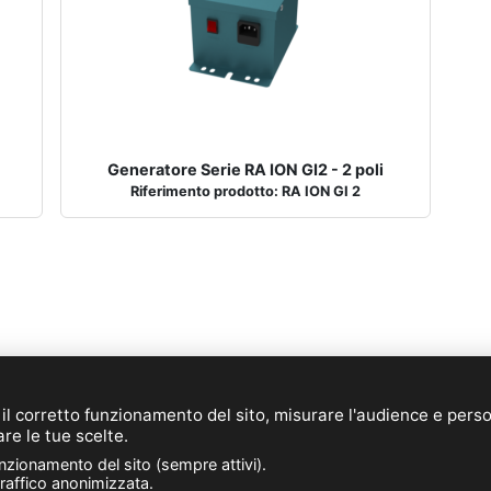
Generatore Serie RA ION GI2 - 2 poli
Riferimento prodotto: RA ION GI 2
E-mail:
info@novacom-grp.com
© 2026 NOVACOM (IT)
 il corretto funzionamento del sito, misurare l'audience e pers
de Sars et Rosières - 30, rue de l'épau - 59230 ROSULT - F
are le tue scelte.
Telefono. : +33 (0)3 27 30 53 53
unzionamento del sito (sempre attivi).
Partita IVA : FR57 381 120 484
traffico anonimizzata.