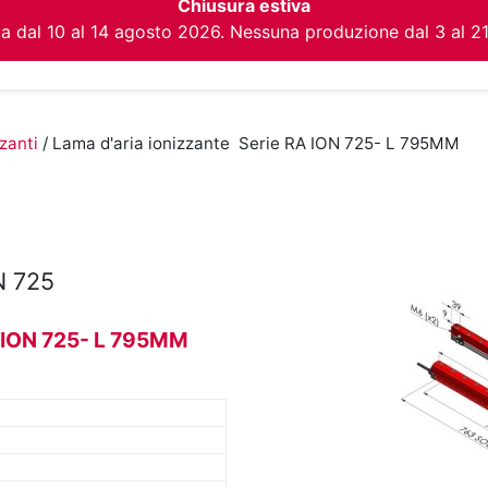
Chiusura estiva
va dal 10 al 14 agosto 2026. Nessuna produzione dal 3 al 2
izanti
/ Lama d'aria ionizzante Serie RA ION 725- L 795MM
N 725
A ION 725- L 795MM