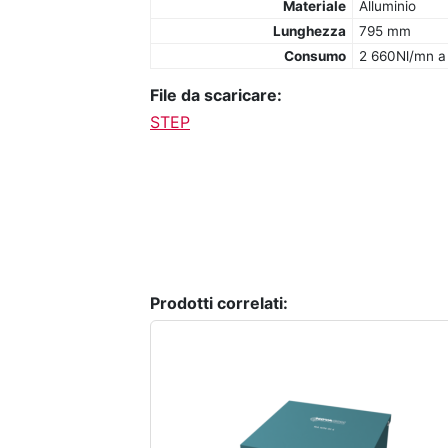
Materiale
Alluminio
Lunghezza
795 mm
Consumo
2 660Nl/mn a
File da scaricare:
STEP
Prodotti correlati: