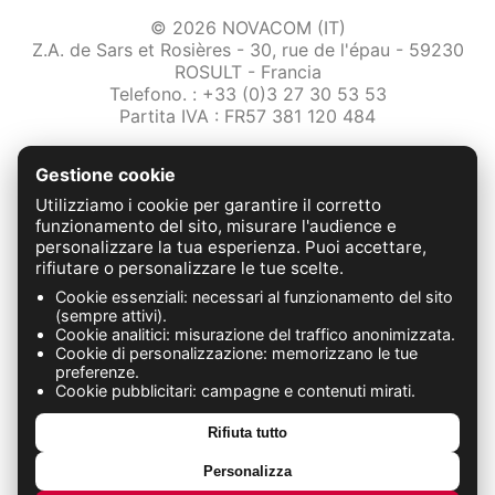
© 2026 NOVACOM (IT)
Z.A. de Sars et Rosières - 30, rue de l'épau - 59230
ROSULT - Francia
Telefono. : +33 (0)3 27 30 53 53
Partita IVA : FR57 381 120 484
/2-note-legali
Gestione cookie
Protezione dei dati
Condizioni Generali di Vendita
Utilizziamo i cookie per garantire il corretto
Contattaci
funzionamento del sito, misurare l'audience e
personalizzare la tua esperienza. Puoi accettare,
rifiutare o personalizzare le tue scelte.
FABRICATION FRANÇAISE
Cookie essenziali: necessari al funzionamento del sito
(sempre attivi).
Cookie analitici: misurazione del traffico anonimizzata.
Cookie di personalizzazione: memorizzano le tue
preferenze.
Cookie pubblicitari: campagne e contenuti mirati.
Rifiuta tutto
Personalizza