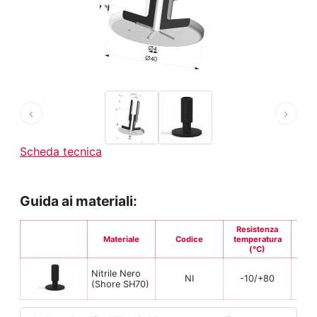
‹
›
Scheda tecnica
Guida ai materiali:
Resistenza
Materiale
Codice
temperatura
Fle
(°C)
Nitrile Nero
NI
-10/+80
(Shore SH70)