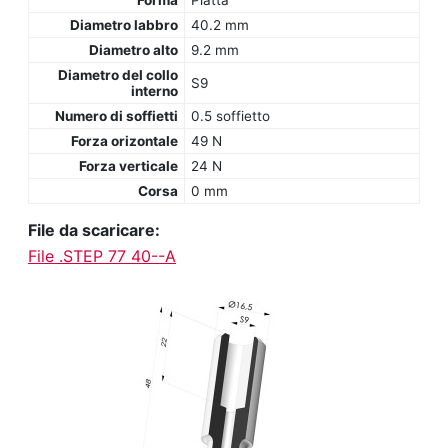
Forma
Piatta
Diametro labbro
40.2 mm
Diametro alto
9.2 mm
Diametro del collo
S9
interno
Numero di soffietti
0.5 soffietto
Forza orizontale
49 N
Forza verticale
24 N
Corsa
0 mm
File da scaricare:
File .STEP 77 40--A