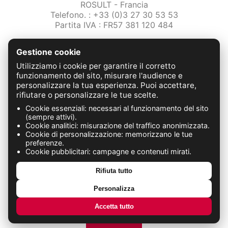
ROSULT - Francia
Telefono. : +33 (0)3 27 30 53 53
Partita IVA : FR57 381 120 484
/2-note-legali
Gestione cookie
Protezione dei dati
Condizioni Generali di Vendita
Utilizziamo i cookie per garantire il corretto
Contattaci
funzionamento del sito, misurare l'audience e
personalizzare la tua esperienza. Puoi accettare,
rifiutare o personalizzare le tue scelte.
FABRICATION FRANÇAISE
Cookie essenziali: necessari al funzionamento del sito
(sempre attivi).
Cookie analitici: misurazione del traffico anonimizzata.
Cookie di personalizzazione: memorizzano le tue
preferenze.
Cookie pubblicitari: campagne e contenuti mirati.
Rifiuta tutto
Personalizza
Accetta tutto