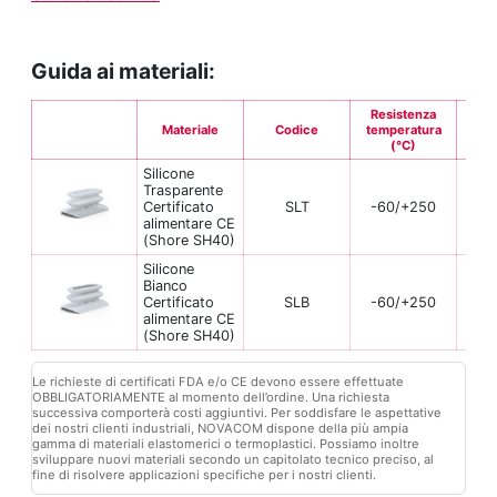
Guida ai materiali:
Resistenza
Materiale
Codice
temperatura
Fle
(°C)
Silicone
Trasparente
Certificato
SLT
-60/+250
alimentare CE
(Shore SH40)
Silicone
Bianco
Certificato
SLB
-60/+250
alimentare CE
(Shore SH40)
Le richieste di certificati FDA e/o CE devono essere effettuate
OBBLIGATORIAMENTE al momento dell’ordine. Una richiesta
successiva comporterà costi aggiuntivi. Per soddisfare le aspettative
dei nostri clienti industriali, NOVACOM dispone della più ampia
gamma di materiali elastomerici o termoplastici. Possiamo inoltre
sviluppare nuovi materiali secondo un capitolato tecnico preciso, al
fine di risolvere applicazioni specifiche per i nostri clienti.