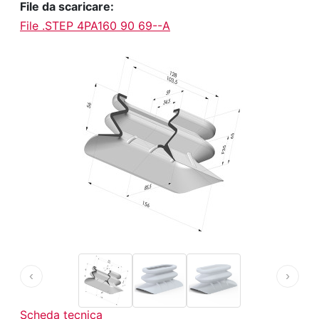
File da scaricare:
File .STEP 4PA160 90 69--A
‹
›
Scheda tecnica