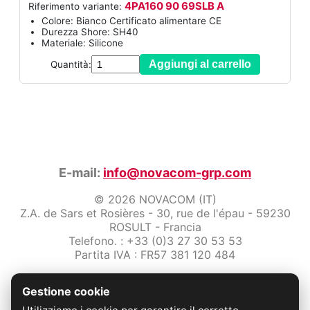
4PA160 90 69SLB A
Riferimento variante:
Colore: Bianco Certificato alimentare CE
Durezza Shore: SH40
Materiale: Silicone
Aggiungi al carrello
Quantità:
E-mail:
info@novacom-grp.com
© 2026 NOVACOM (IT)
Z.A. de Sars et Rosières - 30, rue de l'épau - 59230
ROSULT - Francia
Telefono. : +33 (0)3 27 30 53 53
Partita IVA : FR57 381 120 484
/2-note-legali
Gestione cookie
Protezione dei dati
Condizioni Generali di Vendita