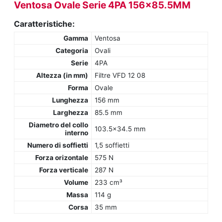
Ventosa Ovale Serie 4PA 156x85.5MM
Caratteristiche:
Gamma
Ventosa
Categoria
Ovali
Serie
4PA
Altezza (in mm)
Filtre VFD 12 08
Forma
Ovale
Lunghezza
156 mm
Larghezza
85.5 mm
Diametro del collo
103.5x34.5 mm
interno
Numero di soffietti
1,5 soffietti
Forza orizontale
575 N
Forza verticale
287 N
Volume
233 cm³
Massa
114 g
Corsa
35 mm