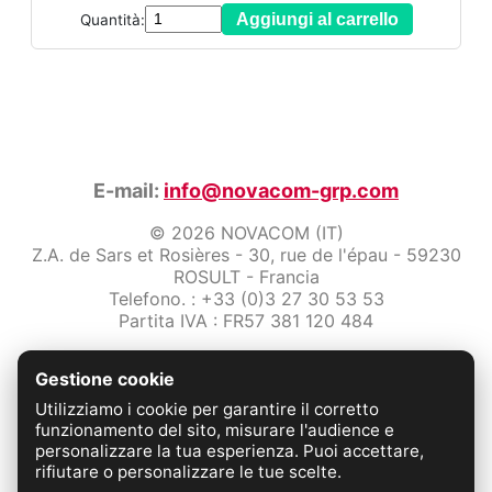
Aggiungi al carrello
Quantità:
E-mail:
info@novacom-grp.com
© 2026 NOVACOM (IT)
Z.A. de Sars et Rosières - 30, rue de l'épau - 59230
ROSULT - Francia
Telefono. : +33 (0)3 27 30 53 53
Partita IVA : FR57 381 120 484
/2-note-legali
Gestione cookie
Protezione dei dati
Condizioni Generali di Vendita
Utilizziamo i cookie per garantire il corretto
Contattaci
funzionamento del sito, misurare l'audience e
personalizzare la tua esperienza. Puoi accettare,
rifiutare o personalizzare le tue scelte.
FABRICATION FRANÇAISE