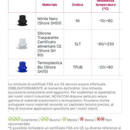
Resistenza
Materiale
Codice
temperatura
Fle
(°C)
Nitrile Nero
NI
-10/+80
(Shore SH50)
Silicone
Trasparente
Certificato
SLT
-60/+250
alimentare CE
(Shore SH
60)
Termoplastica
Blu (Shore
TPUB
-20/+80
SH70)
Le richieste di certificati FDA e/o CE devono essere effettuate
OBBLIGATORIAMENTE al momento dell’ordine. Una richiesta
successiva comporterà costi aggiuntivi. Per soddisfare le aspettative
dei nostri clienti industriali, NOVACOM dispone della più ampia
gamma di materiali elastomerici o termoplastici. Possiamo inoltre
sviluppare nuovi materiali secondo un capitolato tecnico preciso, al
fine di risolvere applicazioni specifiche per i nostri clienti.
Eccellente |
Buona |
Media |
Bassa |
Non
raccomandato
*È possibile richiedere un certificato FDA e/o CE su diverse referenze al