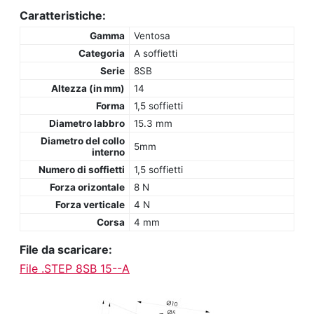
Caratteristiche:
Gamma
Ventosa
Categoria
A soffietti
Serie
8SB
Altezza (in mm)
14
Forma
1,5 soffietti
Diametro labbro
15.3 mm
Diametro del collo
5mm
interno
Numero di soffietti
1,5 soffietti
Forza orizontale
8 N
Forza verticale
4 N
Corsa
4 mm
File da scaricare:
File .STEP 8SB 15--A