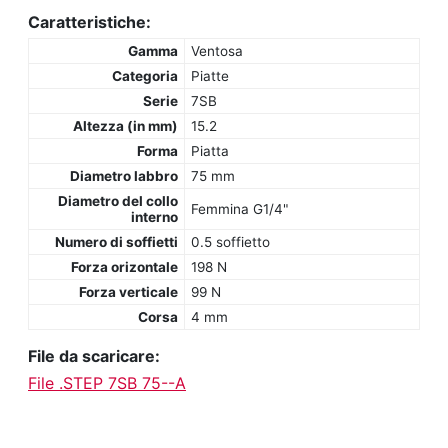
Caratteristiche:
Gamma
Ventosa
Categoria
Piatte
Serie
7SB
Altezza (in mm)
15.2
Forma
Piatta
Diametro labbro
75 mm
Diametro del collo
Femmina G1/4"
interno
Numero di soffietti
0.5 soffietto
Forza orizontale
198 N
Forza verticale
99 N
Corsa
4 mm
File da scaricare:
File .STEP 7SB 75--A