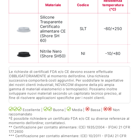
Resistenza
Materiale
Codice
temperatura
Fle
(°C)
Silicone
Trasparente
Certificato
SLT
-60/+250
alimentare CE
(Shore SH
60)
Nitrile Nero
NI
-10/+80
(Shore SH50)
Le richieste di certificati FDA e/o CE devono essere effettuate
OBBLIGATORIAMENTE al momento dell’ordine. Una richiesta
successiva comporterà costi aggiuntivi. Per soddisfare le aspettative
dei nostri clienti industriali, NOVACOM dispone della più ampia
gamma di materiali elastomerici o termoplastici. Possiamo inoltre
sviluppare nuovi materiali secondo un capitolato tecnico preciso, al
fine di risolvere applicazioni specifiche per i nostri clienti.
Eccellente |
Buona |
Media |
Bassa |
Non
raccomandato
*È possibile richiedere un certificato FDA e/o CE su diverse referenze al
momento dell’ordine; contattateci.
** Certificazione per contatto alimentare: (CE) 1935/2004 - (FDA) 21 CFR
177.2600
*** Certificazione per contatto alimentare: (CE) 10/2011 - (FDA) 21 CFR