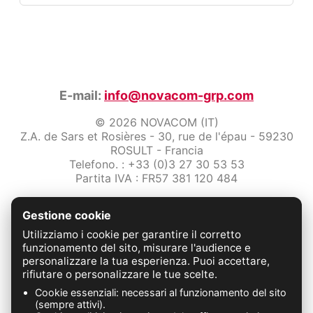
E-mail:
info@novacom-grp.com
© 2026 NOVACOM (IT)
Z.A. de Sars et Rosières - 30, rue de l'épau - 59230
ROSULT - Francia
Telefono. : +33 (0)3 27 30 53 53
Partita IVA : FR57 381 120 484
/2-note-legali
Gestione cookie
Protezione dei dati
Condizioni Generali di Vendita
Utilizziamo i cookie per garantire il corretto
Contattaci
funzionamento del sito, misurare l'audience e
personalizzare la tua esperienza. Puoi accettare,
rifiutare o personalizzare le tue scelte.
FABRICATION FRANÇAISE
Cookie essenziali: necessari al funzionamento del sito
(sempre attivi).