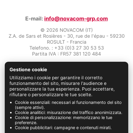
E-mail:
info@novacom-grp.com
© 2026 NOVACOM (IT)
Z.A. de Sars et Rosières - 30, rue de l'épau - 59230
ROSULT - Francia
Telefono. : +33 (0)3 27 30 53 53
Partita IVA : FR57 381 120 484
/2-note-legali
Gestione cookie
Protezione dei dati
Condizioni Generali di Vendita
Utilizziamo i cookie per garantire il corretto
Contattaci
funzionamento del sito, misurare l'audience e
personalizzare la tua esperienza. Puoi accettare,
rifiutare o personalizzare le tue scelte.
FABRICATION FRANÇAISE
Cookie essenziali: necessari al funzionamento del sito
(sempre attivi).
Cookie analitici: misurazione del traffico anonimizzata.
Cookie di personalizzazione: memorizzano le tue
preferenze.
Cookie pubblicitari: campagne e contenuti mirati.