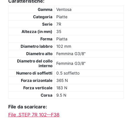
Caratteristiche:
Gamma
Ventosa
Categoria
Piatte
Serie
7R
Altezza (in mm)
35
Forma
Piatta
Diametro labbro
102 mm
Diametro alto
Femmina G3/8"
Diametro del collo
Femmina G3/8"
interno
Numero di soffietti
0.5 soffietto
Forza orizontale
365 N
Forza verticale
183 N
Corsa
9.5 N
File da scaricare:
File .STEP 7R 102--F38