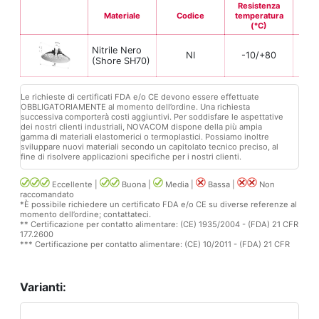
Resistenza
Materiale
Codice
temperatura
Fle
(°C)
Nitrile Nero
NI
-10/+80
(Shore SH70)
Le richieste di certificati FDA e/o CE devono essere effettuate
OBBLIGATORIAMENTE al momento dell’ordine. Una richiesta
successiva comporterà costi aggiuntivi. Per soddisfare le aspettative
dei nostri clienti industriali, NOVACOM dispone della più ampia
gamma di materiali elastomerici o termoplastici. Possiamo inoltre
sviluppare nuovi materiali secondo un capitolato tecnico preciso, al
fine di risolvere applicazioni specifiche per i nostri clienti.
Eccellente |
Buona |
Media |
Bassa |
Non
raccomandato
*È possibile richiedere un certificato FDA e/o CE su diverse referenze al
momento dell’ordine; contattateci.
** Certificazione per contatto alimentare: (CE) 1935/2004 - (FDA) 21 CFR
177.2600
*** Certificazione per contatto alimentare: (CE) 10/2011 - (FDA) 21 CFR
Varianti: