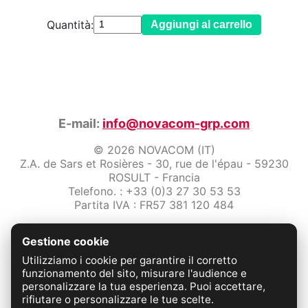
Quantità:
Aggiungi al carrello
E-mail:
info@novacom-grp.com
© 2026 NOVACOM (IT)
Z.A. de Sars et Rosières - 30, rue de l'épau - 59230
ROSULT - Francia
Telefono. : +33 (0)3 27 30 53 53
Partita IVA : FR57 381 120 484
/2-note-legali
Gestione cookie
Protezione dei dati
Condizioni Generali di Vendita
Utilizziamo i cookie per garantire il corretto
Contattaci
funzionamento del sito, misurare l'audience e
personalizzare la tua esperienza. Puoi accettare,
rifiutare o personalizzare le tue scelte.
FABRICATION FRANÇAISE