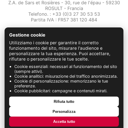
Z.A. de Sars et Rosières - 30, rue de l'épau - 59230
ROSULT - Francia
Telefono. : +33 (0)3 27 30 53 53
Partita IVA : FR57 381 120 484
/2-note-legali
Gestione cookie
Protezione dei dati
Condizioni Generali di Vendita
Utilizziamo i cookie per garantire il corretto
Contattaci
funzionamento del sito, misurare l'audience e
personalizzare la tua esperienza. Puoi accettare,
rifiutare o personalizzare le tue scelte.
FABRICATION FRANÇAISE
Cookie essenziali: necessari al funzionamento del sito
(sempre attivi).
Cookie analitici: misurazione del traffico anonimizzata.
Cookie di personalizzazione: memorizzano le tue
preferenze.
Cookie pubblicitari: campagne e contenuti mirati.
Rifiuta tutto
Personalizza
Accetta tutto