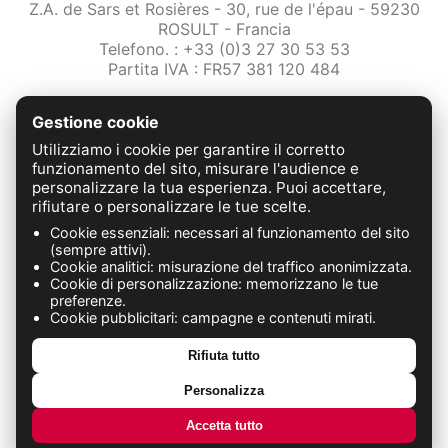
Z.A. de Sars et Rosières - 30, rue de l'épau - 59230
ROSULT - Francia
Telefono. : +33 (0)3 27 30 53 53
Partita IVA : FR57 381 120 484
/2-note-legali
Gestione cookie
Protezione dei dati
Condizioni Generali di Vendita
Utilizziamo i cookie per garantire il corretto
Contattaci
funzionamento del sito, misurare l'audience e
personalizzare la tua esperienza. Puoi accettare,
rifiutare o personalizzare le tue scelte.
FABRICATION FRANÇAISE
Cookie essenziali: necessari al funzionamento del sito
(sempre attivi).
Cookie analitici: misurazione del traffico anonimizzata.
Cookie di personalizzazione: memorizzano le tue
preferenze.
Cookie pubblicitari: campagne e contenuti mirati.
Rifiuta tutto
Personalizza
Accetta tutto