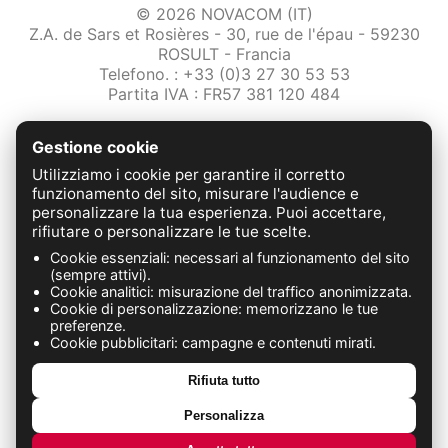
© 2026 NOVACOM (IT)
Z.A. de Sars et Rosières - 30, rue de l'épau - 59230
ROSULT - Francia
Telefono. : +33 (0)3 27 30 53 53
Partita IVA : FR57 381 120 484
/2-note-legali
Gestione cookie
Protezione dei dati
Condizioni Generali di Vendita
Utilizziamo i cookie per garantire il corretto
Contattaci
funzionamento del sito, misurare l'audience e
personalizzare la tua esperienza. Puoi accettare,
rifiutare o personalizzare le tue scelte.
FABRICATION FRANÇAISE
Cookie essenziali: necessari al funzionamento del sito
(sempre attivi).
Cookie analitici: misurazione del traffico anonimizzata.
Cookie di personalizzazione: memorizzano le tue
preferenze.
Cookie pubblicitari: campagne e contenuti mirati.
Rifiuta tutto
Personalizza