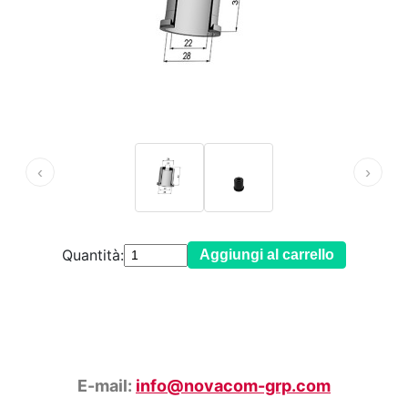
‹
›
Quantità:
Aggiungi al carrello
E-mail:
info@novacom-grp.com