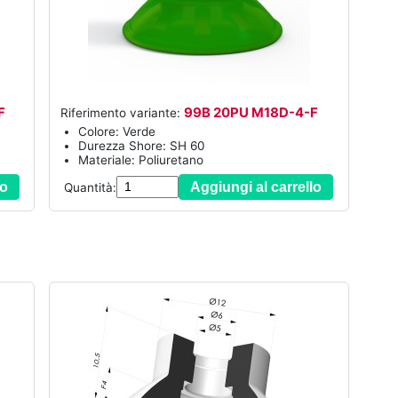
F
99B 20PU M18D-4-F
Riferimento variante:
Colore: Verde
Durezza Shore: SH 60
Materiale: Poliuretano
lo
Aggiungi al carrello
Quantità: