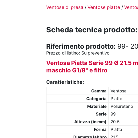
Ventose di presa
/
Ventose piatte
/
Ventos
Scheda tecnica prodotto:
Riferimento prodotto:
99- 2
Prezzo di listino:
Su preventivo
Ventosa Piatta Serie 99 Ø 21.5 
maschio G1/8" e filtro
Caratteristiche:
Gamma
Ventosa
Categoria
Piatte
Materiale
Poliuretano
Serie
99
Altezza (in mm)
20.5
Forma
Piatta
Diametro labbro
21.5