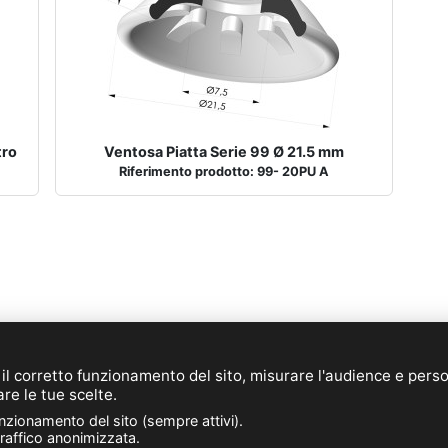
tro
Ventosa Piatta Serie 99 Ø 21.5 mm
Riferimento prodotto: 99- 20PU A
E-mail:
info@novacom-grp.com
© 2026 NOVACOM (IT)
 il corretto funzionamento del sito, misurare l'audience e pers
de Sars et Rosières - 30, rue de l'épau - 59230 ROSULT - F
are le tue scelte.
Telefono. : +33 (0)3 27 30 53 53
unzionamento del sito (sempre attivi).
Partita IVA : FR57 381 120 484
traffico anonimizzata.