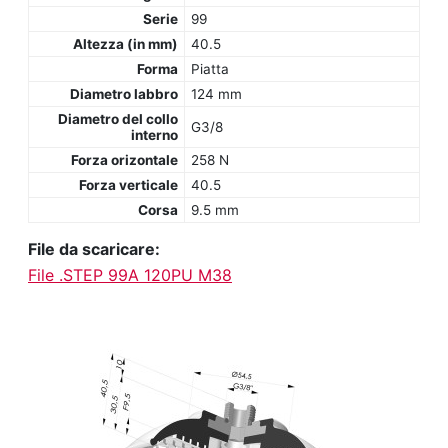
Serie
99
Altezza (in mm)
40.5
Forma
Piatta
Diametro labbro
124 mm
Diametro del collo
G3/8
interno
Forza orizontale
258 N
Forza verticale
40.5
Corsa
9.5 mm
File da scaricare:
File .STEP 99A 120PU M38