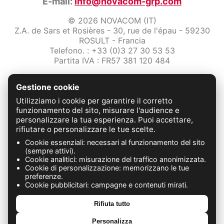
E-mail:
info@novacom-grp.com
© 2026 NOVACOM (IT)
Z.A. de Sars et Rosières - 30, rue de l'épau - 59230
ROSULT - Francia
Telefono. : +33 (0)3 27 30 53 53
Partita IVA : FR57 381 120 484
/2-note-legali
Gestione cookie
Protezione dei dati
Condizioni Generali di Vendita
Utilizziamo i cookie per garantire il corretto
Contattaci
funzionamento del sito, misurare l'audience e
personalizzare la tua esperienza. Puoi accettare,
rifiutare o personalizzare le tue scelte.
FABRICATION FRANÇAISE
Cookie essenziali: necessari al funzionamento del sito
(sempre attivi).
Cookie analitici: misurazione del traffico anonimizzata.
Cookie di personalizzazione: memorizzano le tue
preferenze.
Cookie pubblicitari: campagne e contenuti mirati.
Rifiuta tutto
Personalizza