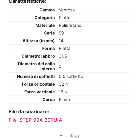
Caratteristiche:
Gamma
Ventosa
Categoria
Piatte
Materiale
Poliuretano
Serie
99
Altezza (in mm)
14
Forma
Piatta
Diametro labbro
31.5
Diametro del collo
5
interno
Numero di soffietti
0.5 soffietto
Forza orizontale
32 N
Forza verticale
16 N
Corsa
6 mm
File da scaricare:
File .STEP 99A 30PU A