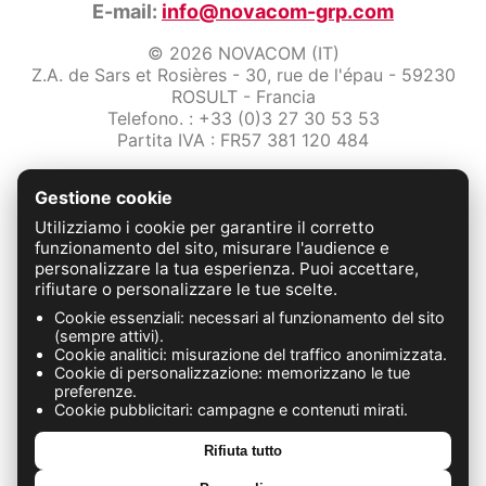
E-mail:
info@novacom-grp.com
© 2026 NOVACOM (IT)
Z.A. de Sars et Rosières - 30, rue de l'épau - 59230
ROSULT - Francia
Telefono. : +33 (0)3 27 30 53 53
Partita IVA : FR57 381 120 484
/2-note-legali
Gestione cookie
Protezione dei dati
Condizioni Generali di Vendita
Utilizziamo i cookie per garantire il corretto
Contattaci
funzionamento del sito, misurare l'audience e
personalizzare la tua esperienza. Puoi accettare,
rifiutare o personalizzare le tue scelte.
FABRICATION FRANÇAISE
Cookie essenziali: necessari al funzionamento del sito
(sempre attivi).
Cookie analitici: misurazione del traffico anonimizzata.
Cookie di personalizzazione: memorizzano le tue
preferenze.
Cookie pubblicitari: campagne e contenuti mirati.
Rifiuta tutto