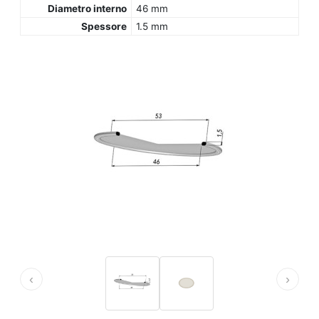
Diametro interno
46 mm
Spessore
1.5 mm
‹
›