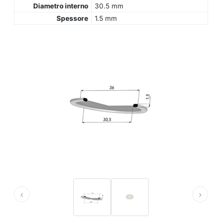
Diametro interno
30.5 mm
Spessore
1.5 mm
‹
›