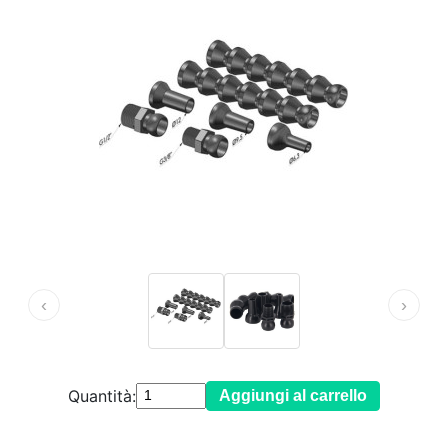
‹
›
Quantità:
Aggiungi al carrello