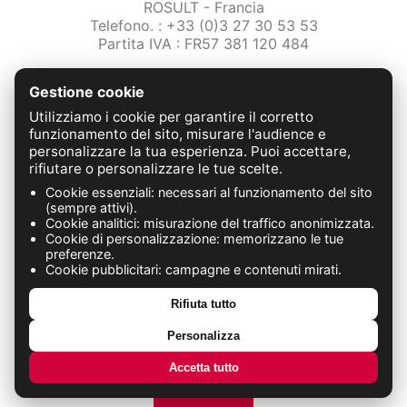
ROSULT - Francia
Telefono. : +33 (0)3 27 30 53 53
Partita IVA : FR57 381 120 484
/2-note-legali
Gestione cookie
Protezione dei dati
Condizioni Generali di Vendita
Utilizziamo i cookie per garantire il corretto
Contattaci
funzionamento del sito, misurare l'audience e
personalizzare la tua esperienza. Puoi accettare,
rifiutare o personalizzare le tue scelte.
FABRICATION FRANÇAISE
Cookie essenziali: necessari al funzionamento del sito
(sempre attivi).
Cookie analitici: misurazione del traffico anonimizzata.
Cookie di personalizzazione: memorizzano le tue
preferenze.
Cookie pubblicitari: campagne e contenuti mirati.
Rifiuta tutto
Personalizza
Accetta tutto