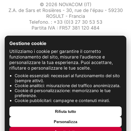
© 2026 NOVACOM (IT)
Z.A. de Sars et Rosières - 30, rue de l'épau - 59230
ROSULT - Francia
Telefono. : +33 (0)3 27 30 53 53
Partita IVA : FR57 381 120 484
/2-note-legali
Gestione cookie
Protezione dei dati
Condizioni Generali di Vendita
Utilizziamo i cookie per garantire il corretto
Contattaci
funzionamento del sito, misurare l'audience e
personalizzare la tua esperienza. Puoi accettare,
rifiutare o personalizzare le tue scelte.
FABRICATION FRANÇAISE
Cookie essenziali: necessari al funzionamento del sito
(sempre attivi).
Cookie analitici: misurazione del traffico anonimizzata.
Cookie di personalizzazione: memorizzano le tue
preferenze.
Cookie pubblicitari: campagne e contenuti mirati.
Rifiuta tutto
Personalizza