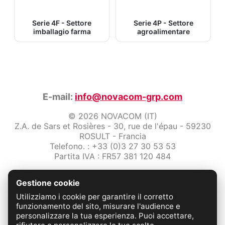
Serie 4F - Settore
Serie 4P - Settore
imballagio farma
agroalimentare
E-mail:
info@novacom-grp.com
© 2026 NOVACOM (IT)
Z.A. de Sars et Rosières - 30, rue de l'épau - 59230
ROSULT - Francia
Telefono. : +33 (0)3 27 30 53 53
Partita IVA : FR57 381 120 484
/2-note-legali
Gestione cookie
Protezione dei dati
Condizioni Generali di Vendita
Utilizziamo i cookie per garantire il corretto
Contattaci
funzionamento del sito, misurare l'audience e
personalizzare la tua esperienza. Puoi accettare,
FABRICATION FRANÇAISE