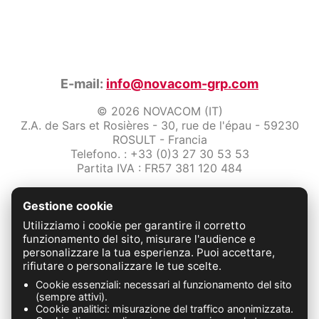
E-mail:
info@novacom-grp.com
© 2026 NOVACOM (IT)
Z.A. de Sars et Rosières - 30, rue de l'épau - 59230
ROSULT - Francia
Telefono. : +33 (0)3 27 30 53 53
Partita IVA : FR57 381 120 484
/2-note-legali
Gestione cookie
Protezione dei dati
Condizioni Generali di Vendita
Utilizziamo i cookie per garantire il corretto
Contattaci
funzionamento del sito, misurare l'audience e
personalizzare la tua esperienza. Puoi accettare,
rifiutare o personalizzare le tue scelte.
FABRICATION FRANÇAISE
Cookie essenziali: necessari al funzionamento del sito
(sempre attivi).
Cookie analitici: misurazione del traffico anonimizzata.